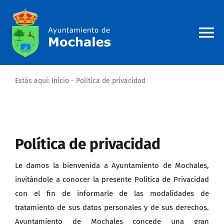
Saltar
al
contenido
To
Na
Inicio
Estás aquí:
Inicio
-
Política de privacidad
El municipio
Ayuntamiento de Mochales
Política de privacidad
Le damos la bienvenida a Ayuntamiento de Mochales,
Turismo y ocio en Mochales
invitándole a conocer la presente Política de Privacidad
con el fin de informarle de las modalidades de
Actualidad
tratamiento de sus datos personales y de sus derechos.
Ayuntamiento de Mochales concede una gran