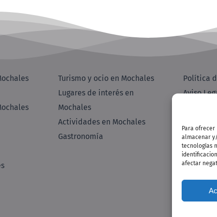
Mochales
Turismo y ocio en Mochales
Política 
Lugares de interés en
Aviso Leg
Mochales
Mochales
Política 
Actividades en Mochales
Enlaces d
Para ofrecer
Gastronomía
almacenar y/o
tecnologías 
identificacio
afectar negat
és
Ac