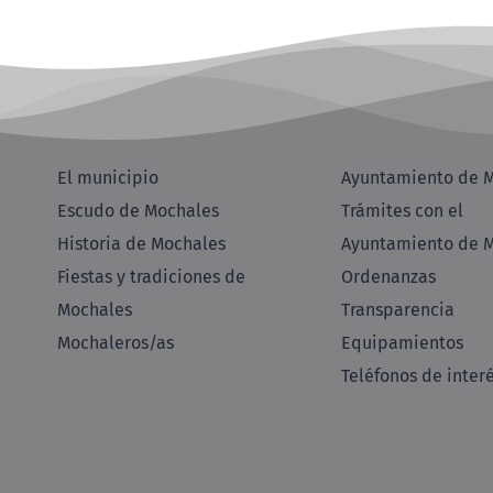
El municipio
Ayuntamiento de 
Escudo de Mochales
Trámites con el
Historia de Mochales
Ayuntamiento de 
Fiestas y tradiciones de
Ordenanzas
Mochales
Transparencia
Mochaleros/as
Equipamientos
Teléfonos de inter