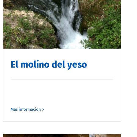
El molino del yeso
Más información